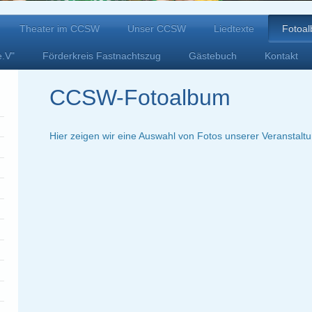
Theater im CCSW
Unser CCSW
Liedtexte
Fotoa
e.V"
Förderkreis Fastnachtszug
Gästebuch
Kontakt
CCSW-Fotoalbum
Hier zeigen wir eine Auswahl von Fotos unserer Veranstalt