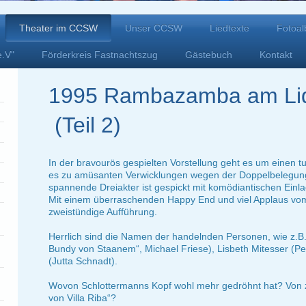
Theater im CCSW
Unser CCSW
Liedtexte
Fotoa
e.V"
Förderkreis Fastnachtszug
Gästebuch
Kontakt
1995 Rambazamba am Lid
(Teil 2)
In der bravourös gespielten Vorstellung geht es um einen tu
es zu amüsanten Verwicklungen wegen der Doppelbelegun
spannende Dreiakter ist gespickt mit komödiantischen Einl
Mit einem überraschenden Happy End und viel Applaus vo
zweistündige Aufführung.
Herrlich sind die Namen der handelnden Personen, wie z.B.
Bundy von Staanem“, Michael Friese), Lisbeth Mitesser (Pe
(Jutta Schnadt).
Wovon Schlottermanns Kopf wohl mehr gedröhnt hat? Von zu
von Villa Riba“?