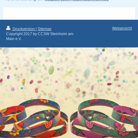
Webansicht
Druckversion
|
Sitemap
Copyright 2017 by CCSW Steinheim am
Main e.V.