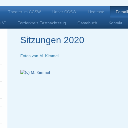
Theater im CCSW
Unser CCSW
Liedtexte
Fotoa
e.V"
Förderkreis Fastnachtszug
Gästebuch
Kontakt
Sitzungen 2020
Fotos von M. Kimmel