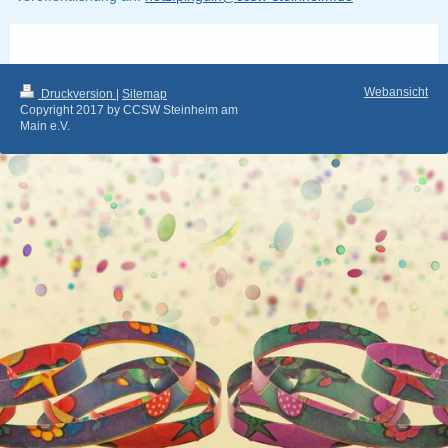
Webansicht
Druckversion
|
Sitemap
Copyright 2017 by CCSW Steinheim am
Main e.V.