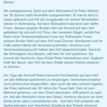
Mertes
Als zweitgeborener Sohn auf dem Mühsalshof ist Peter Mühsal
vor 30 Jahren nach Australien ausgewandert. Er hat es dort zu
etwas gebracht und tritt als Junggeselle mit seinen Verwandten
wieder in Verbindung. Auf dem Mühsalshof sitzt jetzt sein Neffe
Franz, dessen jüngster Bruder Hein als Knecht auf dem Hof
geblieben ist und sich mit Trine, der resoluten Magd, verlobt hat.
Nach einer Testamentsklausel muss der Hofbesitzer Franz
seinem Bruder Hein auf dem Hof zwei Zimmer überlassen und im
Falle seiner Heirat die Hochzeit ausrichten. Hochmut und
Verschwendungssucht haben den Hof abgewirtschaftet. Gertrud,
die Schwägerin des Bauern, will Hein für sich gewinnen. Da
kommt die Nachricht, dass Onkel Peter heimkehren wird. Sogleich
hofft der Bauer, den Hof mit dem Gelde seines Onkels sanieren
zu können.
Am Tage der Ankunft Peters herrscht Hochbetrieb auf dem Hof,
um den Millionär gebührend zu empfangen. Gemeindevorsteher
und Landrat sind eingetroffen; aber auch die alte Lehrerin Agathe,
die Peter während der 30 Jahre die Treue hielt. Hein ist zum
Bahnhof gefahren, um den Onkel abzuholen, trifft jedoch zu spät
ein. Auf der Heimfahrt ohne den Onkel, nimmt er bis kurz vor dem
Dorfe einen alten Landstreicher mit. - Auf dem Hof scheinen die
Vorbereitungen zum feierlichen Empfang des Onkels umsonst.