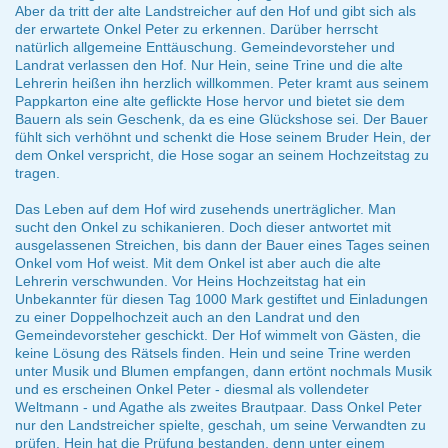
Aber da tritt der alte Landstreicher auf den Hof und gibt sich als
der erwartete Onkel Peter zu erkennen. Darüber herrscht
natürlich allgemeine Enttäuschung. Gemeindevorsteher und
Landrat verlassen den Hof. Nur Hein, seine Trine und die alte
Lehrerin heißen ihn herzlich willkommen. Peter kramt aus seinem
Pappkarton eine alte geflickte Hose hervor und bietet sie dem
Bauern als sein Geschenk, da es eine Glückshose sei. Der Bauer
fühlt sich verhöhnt und schenkt die Hose seinem Bruder Hein, der
dem Onkel verspricht, die Hose sogar an seinem Hochzeitstag zu
tragen.
Das Leben auf dem Hof wird zusehends unerträglicher. Man
sucht den Onkel zu schikanieren. Doch dieser antwortet mit
ausgelassenen Streichen, bis dann der Bauer eines Tages seinen
Onkel vom Hof weist. Mit dem Onkel ist aber auch die alte
Lehrerin verschwunden. Vor Heins Hochzeitstag hat ein
Unbekannter für diesen Tag 1000 Mark gestiftet und Einladungen
zu einer Doppelhochzeit auch an den Landrat und den
Gemeindevorsteher geschickt. Der Hof wimmelt von Gästen, die
keine Lösung des Rätsels finden. Hein und seine Trine werden
unter Musik und Blumen empfangen, dann ertönt nochmals Musik
und es erscheinen Onkel Peter - diesmal als vollendeter
Weltmann - und Agathe als zweites Brautpaar. Dass Onkel Peter
nur den Landstreicher spielte, geschah, um seine Verwandten zu
prüfen. Hein hat die Prüfung bestanden, denn unter einem