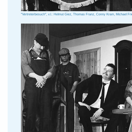
"Vertreterbesuch", v.l.: Helmut Giez, Thomas Franz, Conny Kram, Michael Fr