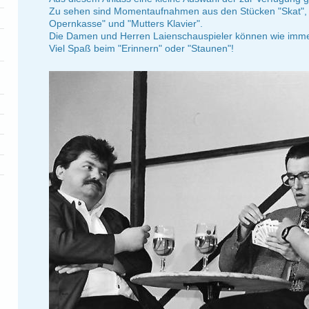
Zu sehen sind Momentaufnahmen aus den Stücken "Skat", "
Opernkasse" und "Mutters Klavier".
Die Damen und Herren Laienschauspieler können wie imme
Viel Spaß beim "Erinnern" oder "Staunen"!