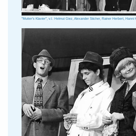
"Mutter's Klavier", v.l.: Helmut Giez, Alexander Sticher, Rainer Herbert, Han