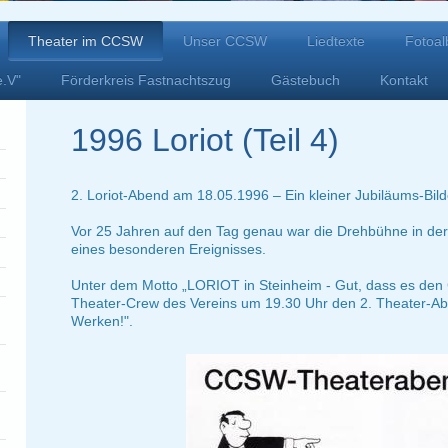
Theater im CCSW
Unser CCSW
Liedtexte
Fotoa
e.V"
Förderkreis Fastnachtszug
Gästebuch
Kontakt
1996 Loriot (Teil 4)
2. Loriot-Abend am 18.05.1996 – Ein kleiner Jubiläums-Bild
Vor 25 Jahren auf den Tag genau war die Drehbühne in der 
eines besonderen Ereignisses.
Unter dem Motto „LORIOT in Steinheim - Gut, dass es den 
Theater-Crew des Vereins um 19.30 Uhr den 2. Theater-A
Werken!".