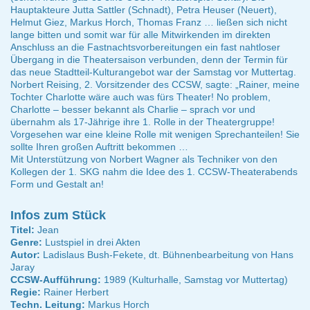
Hauptakteure Jutta Sattler (Schnadt), Petra Heuser (Neuert),
Helmut Giez, Markus Horch, Thomas Franz … ließen sich nicht
lange bitten und somit war für alle Mitwirkenden im direkten
Anschluss an die Fastnachtsvorbereitungen ein fast nahtloser
Übergang in die Theatersaison verbunden, denn der Termin für
das neue Stadtteil-Kulturangebot war der Samstag vor Muttertag.
Norbert Reising, 2. Vorsitzender des CCSW, sagte: „Rainer, meine
Tochter Charlotte wäre auch was fürs Theater! No problem,
Charlotte – besser bekannt als Charlie – sprach vor und
übernahm als 17-Jährige ihre 1. Rolle in der Theatergruppe!
Vorgesehen war eine kleine Rolle mit wenigen Sprechanteilen! Sie
sollte Ihren großen Auftritt bekommen …
Mit Unterstützung von Norbert Wagner als Techniker von den
Kollegen der 1. SKG nahm die Idee des 1. CCSW-Theaterabends
Form und Gestalt an!
Infos zum Stück
Titel:
Jean
Genre:
Lustspiel in drei Akten
Autor:
Ladislaus Bush-Fekete, dt. Bühnenbearbeitung von Hans
Jaray
CCSW-Aufführung:
1989 (Kulturhalle, Samstag vor Muttertag)
Regie:
Rainer Herbert
Techn. Leitung:
Markus Horch