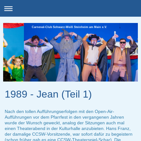
Carneval-Club Schwarz-Weiß Steinheim am Main e.V.
1989 - Jean (Teil 1)
Nach den tollen Aufführungserfolgen mit den Open-Air-
Aufführungen vor dem Pfarrfest in den vergangenen Jahren
wurde der Wunsch geweckt, analog der Sitzungen auch mal
einen Theaterabend in der Kulturhalle anzubieten. Hans Franz,
der damalige CCSW-Vorsitzende, war sofort dafür zu begeistern
(schon früher gab es eine CCSW-Theaterspiel-Schar). Die