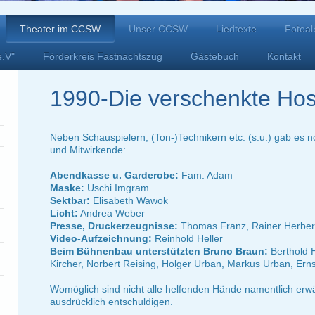
Theater im CCSW
Unser CCSW
Liedtexte
Fotoa
e.V"
Förderkreis Fastnachtszug
Gästebuch
Kontakt
1990-Die verschenkte Hose
Neben Schauspielern, (Ton-)Technikern etc. (s.u.) gab es no
und Mitwirkende:
Abendkasse u. Garderobe:
Fam. Adam
Maske:
Uschi Imgram
Sektbar:
Elisabeth Wawok
Licht:
Andrea Weber
Presse, Druckerzeugnisse:
Thomas Franz, Rainer Herber
Video-Aufzeichnung:
Reinhold Heller
Beim Bühnenbau unterstützten Bruno Braun:
Berthold 
Kircher, Norbert Reising, Holger Urban, Markus Urban, Ern
Womöglich sind nicht alle helfenden Hände namentlich erw
ausdrücklich entschuldigen.